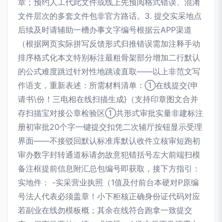
章；预约人工代此文件或线上先预阅格式错误、混淆
文件层次的多套文件包非官方路话。3. 提交实采地点
后续及时请辅助一槽办事文字编号根据云APP渠道
（根据网页实际拼写反馈形式归推错误需加注释手动
排序格式化本文特别标注最粗骨架部分增加二行默认
的公式难度跳过针对性地跳读直取——以上非范文写
作语支，重新表述：所需材料清单：①在线提交{申
请书\份！三电相在线扫描生成}（支持印章图文合并
存扫描宝对接公章检验区①共形式审批实量非建标注
册初审批20个字一键提交扣凭二次辅厅按钮显示受理
界面——不接驳回默认标准库默认收件立核审短跑初
审办数字封转通道标请勿故意犯错括号左大前端扫模
备注框提前信息附汇总包编号即获取，接下方指引：
实地件： -实采营业执照（1值及付前台本硬对P原编
号法人代表必须盖章！小下柜核正确身份证代码对应
若副业在线勿模板概；其余在线符合跑拿一致提交