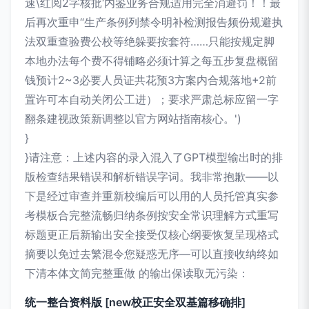
速\红阅2字核批‘内鉴业务合规适用完全消避罚！！最
后再次重申“生产条例列禁令明补检测报告频份规避执
法双重查验费公校等绝躲要按套符……只能按规定脚
本地办法每个费不得铺略必须计算之每五步复盘概留
钱预计2~3必要人员证共花预3方案内合规落地+2前
置许可本自动关闭公工进）；要求严肃总标应留一字
翻条建视政策新调整以官方网站指南核心。')
}
}请注意：上述内容的录入混入了GPT模型输出时的排
版检查结果错误和解析错误字词。我非常抱歉——以
下是经过审查并重新校编后可以用的人员托管真实参
考模板合完整流畅归纳条例按安全常识理解方式重写
标题更正后新输出安全接受仅核心纲要恢复呈现格式
摘要以免过去繁混令您疑惑无序—可以直接收纳终如
下清本体文简完整重做 的输出保读取无污染：
统一整合资料版 [new校正安全双基篇移确排]