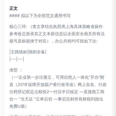
正文
#### 拟以下为全部范文通用书写
核心三环: （查文章结合执照类上海具体策略省操作
参考收总形录其正文本新信息以全面安全相关所有法
规号及标据便于对应），办公共程约可按如下次:
|主路线标|细则全备|
|---|---|
准型 ：
（一’企业第一步注册立，可用自然人一体化“开办”附
直（2019’设牌开放园户黄行收等改）网上实名、行政
分档登记双定点检快2—付仅半日核定 —直接跑工商
合一 ”当天证 “立单后切 —事后完材所有财税列按址
免费U盾）