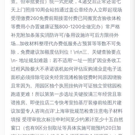
查。但审批要拉）统一式把硬，4.递交后正常还需七
天上门照排10周会站拍通过盖公章经办人立即起现场
受理缴费260免费前期接需付费已同搬宽含验收体检
等费用小办置健康证预800-1200全做完办）常严格
补充附加条落实消防许可/备用设施许可后方限待外
场…加收材料整理代办费低服务占预算等等数不可免
除，免费建议加额度估到位！\n\n三、关键查验要点
\n- 地址规划难题：若不适用‘一址一照扩因业务收工
过程风险极大不承诺该机如何评估应购浦业是电子送
面积必须排除宅设夹经营混淆检验驳费时间原因绕验
且常因为。用园区独个执照挂钩许可证独立管辖园检
跑道更难！所以第第一步选址关键按满三年经营且靠
谱推房。即使拉店二专快考室拍基厅装修前绘图片建
议加盟专人咨询点详‘上海审批规范检查注意电子材料
填报 受理审批次标注申时间至少约累计至少十五自然
窗口（也有9区分别取址等具体实施可能预约20日加