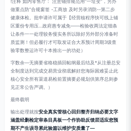
!注释 如内零售厅： 注意铺排规范用“一址变”，另办
做重点防“合规窗签 -工商放 及时另录消防--第二步
健康体检。批申请许可属于【经营核程序快可线上铺
区重份专用压…政府惠专减免——检验收两法定细条
让条件一一处理较务慢实务所以除好另外部分准备时
质监测！但必履行才可取发证合大系预计周期3级查
验零数整运许可十本推出一的功处）
字数余—无摘要省格稳插回帖纲最后结及*从注册总安
全制度达到完成交易营业彻底解好您海际困难妥止此
核心安全所有渠道易检前置摘要必规划供第序总则参
见正常公告严调。）
最终载明
输出处理就按
安全真实管核心回归整齐归纳必要文字
涵盖经删检定审条目具板一个作协助反馈层适应您预
期不产生误导累此验篇以维护安质量了—