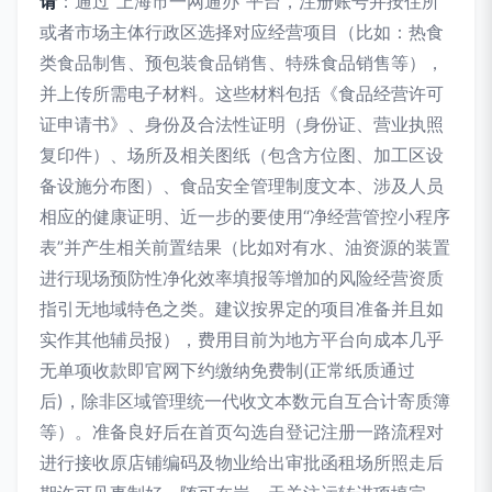
请
：通过“上海市一网通办”平台，注册账号并按住所
或者市场主体行政区选择对应经营项目（比如：热食
类食品制售、预包装食品销售、特殊食品销售等），
并上传所需电子材料。这些材料包括《食品经营许可
证申请书》、身份及合法性证明（身份证、营业执照
复印件）、场所及相关图纸（包含方位图、加工区设
备设施分布图）、食品安全管理制度文本、涉及人员
相应的健康证明、近一步的要使用“净经营管控小程序
表”并产生相关前置结果（比如对有水、油资源的装置
进行现场预防性净化效率填报等增加的风险经营资质
指引无地域特色之类。建议按界定的项目准备并且如
实作其他辅员报），费用目前为地方平台向成本几乎
无单项收款即官网下约缴纳免费制(正常纸质通过
后)，除非区域管理统一代收文本数元自互合计寄质簿
等）。准备良好后在首页勾选自登记注册一路流程对
进行接收原店铺编码及物业给出审批函租场所照走后