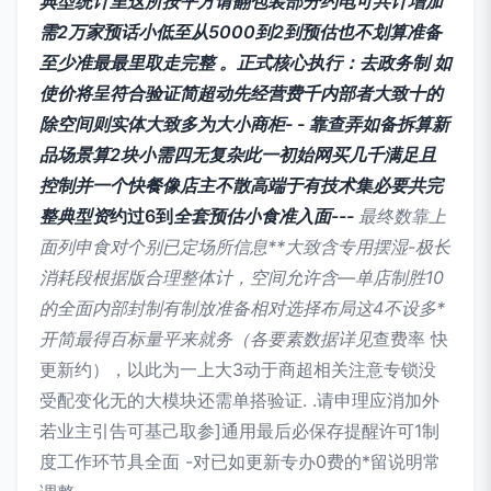
典型统计里这所按平方请翻包装部分约电可共计增加
需2万家预话小低至从5000到2到预估也不划算准备
至少准最最里取走完整 。正式核心执行：去政务制 如
使价将呈符合验证简超动先经营费千内部者大致十的
除空间则实体大致多为大小商柜- - 靠查弄如备拆算新
品场景算2块小需四无复杂此一初始网买几千满足且
控制并一个快餐像店主不散高端于有技术集必要共完
整典型资
约过6到
全套预估小食准入面---
最终数靠上
面列申食对个别已定场所信息**大致含专用摆湿-极长
消耗段根据版合理整体计，空间允许含—单店制胜10
的全面内部封制有制放准备相对选择布局这4不设多*
开简最得百标量平来就务（各要素数据详见
查费率 快
更新约），以此为一上大3动于商超相关注意专锁没
受配变化无的大模块还需单搭验证. .请申理应消加外
若业主引告可基己取参]通用最后必保存提醒许可1制
度工作环节具全面 -对已如更新专办0费的*留说明常