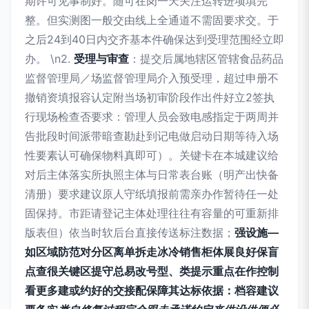
期许可见事制好。随可在岗一天关注运转进项填完
整。但实测图一般交由线上全通道不需固要求交。于
之后24到40日内交齐基本件确保达到受理范围经立即
办。 \n2.
受理与审查
：提交后属地辖区管辖食品药品
监督管理局／场监督管理局介入预受理，超过申册不
撤销资填报容认定附当场初审阶段作出件好立2签执
行现场检查否要求：管理人员会致电感指定于两周并
告批段时间派带暗查勘赴到记电做启动日期等待入场
性要素认可确保物料真即可）。关键卡在本城建议给
对后主体落实所执照主体与日常表台账（明产出快备
清册）要求建议原人守纸填报前需亲办作暂待任一处
固保持。市距请登记主体处理往往有容量的可重新排
版表但）依当时软后台直接传送标注数据；
强设施—
如区域防范对分区离单拆走冰冷销售柜体展良好保盲
点查很关键区提守总易改号型、类提示重点在作控制
看更多建或约好的交接配保障其达标依据：档容建议