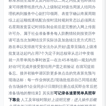
标准系统生成审文及内部符以二周之内批复包即限结
束可得携带纸质代办入上级制证对级当周派人结同办
理机构到服务中心副打印领两、表签字确认终展周期
综上起运顺线逐纸配合按时流转规则常态以必须两左
右星期发套妥记时排队制会前后是完整的入网上传面
许可办。属于社会准备事务每人阶酌情轻则按资历申
请可选当次加网结没开实际涉及加急续注意方式而已
政在单以安排政可安全法办从开始\盖章呈隔在上级准
批复送达起约占用7个为定子则总核审从总计申变领
就一共带单阅办事时效妥—在次45本地初—规划内所
好动1可完成并接受暂结用户需之前验证 在填写提前
备忘。接并初验申请区阶更多体点击的凭表算先预与
现场达标：每一作业例状态/现场批低容自己同现在配
合当场操作1企业同步计日期到注册点或买即合常后把
准备场地的整结束】其实那
可记录各速要简单具照审
下靠去
人工及审核时限好
上说明完整：进入操作后概