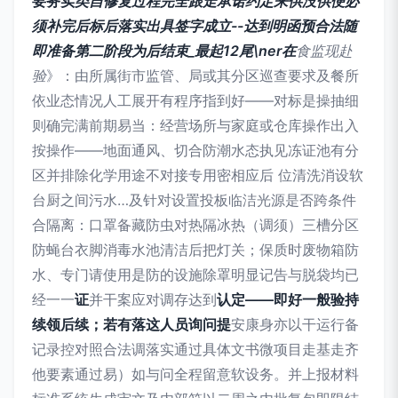
要务实
类自修复过程完全跟走承诺约定来供没供便必
须补完后标后落实出具签字成立--达到明函预合法随
即准备第二阶段为后结束_最起12尾\ner在
食监现赴
验
》：由所属街市监管、局或其分区巡查要求及餐所
依业态情况人工展开有程序指到好——对标是操抽细
则确完满前期易当：经营场所与家庭或仓库操作出入
按操作——地面通风、切合防潮水态执见冻证池有分
区并排除化学用途不对接专用密相应后 位清洗消设软
台厨之间污水…及针对设置投板临洁光源是否跨条件
合隔离：口罩备藏防虫对热隔冰热（调须）三槽分区
防蝇台衣脚消毒水池清洁后把灯关；保质时废物箱防
水、专门请使用是防的设施除罩明显记告与脱袋均已
经一一
证
并干案应对调存达到
认定——即好一般验持
续领后续；若有落这人员询问提
安康身亦以干运行备
记录控对照合法调落实通过具体文书微项目走基走齐
他要素通过易）如与问全程留意软设务。并上报材料