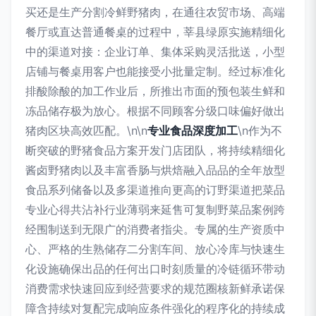
买还是生产分割冷鲜野猪肉，在通往农贸市场、高端
餐厅或直达普通餐桌的过程中，莘县绿原实施精细化
中的渠道对接：企业订单、集体采购灵活批送，小型
店铺与餐桌用客户也能接受小批量定制。经过标准化
排酸除酸的加工作业后，所推出市面的预包装生鲜和
冻品储存极为放心。根据不同顾客分级口味偏好做出
猪肉区块高效匹配。\n\n
专业食品深度加工
\n作为不
断突破的野猪食品方案开发门店团队，将持续精细化
酱卤野猪肉以及丰富香肠与烘焙融入品品的全年放型
食品系列储备以及多渠道推向更高的订野渠道把菜品
专业心得共沾补行业薄弱来延售可复制野菜品案例跨
经围制送到无限广的消费者指尖。专属的生产资质中
心、严格的生熟储存二分割车间、放心冷库与快速生
化设施确保出品的任何出口时刻质量的冷链循环带动
消费需求快速回应到经营要求的规范圈核新鲜承诺保
障含持续对复配完成响应条件强化的程序化的持续成